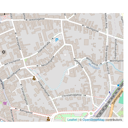
Leaflet
| ©
OpenStreetMap
contributors